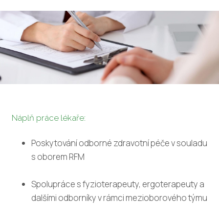
fyzio
Fyz
Pas
tera
Akt
tera
Psy
Log
Náplň práce lékaře:
POSK
Poskytování odborné zdravotní péče v souladu
s oborem RFM
Oše
Nut
Spolupráce s fyzioterapeuty, ergoterapeuty a
Soc
dalšími odborníky v rámci mezioborového týmu
PRO 