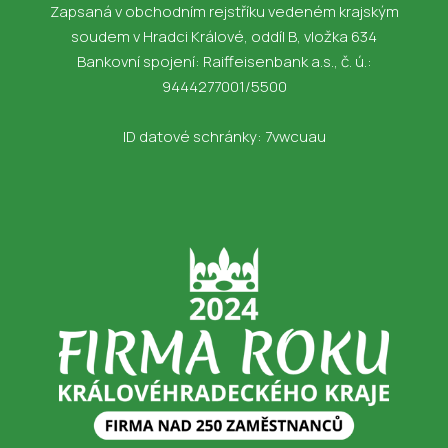
Zapsaná v obchodním rejstříku vedeném krajským
soudem v Hradci Králové, oddíl B, vložka 634
Bankovní spojení: Raiffeisenbank a.s., č. ú.:
9444277001/5500
ID datové schránky: 7vwcuau