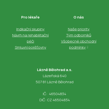
Pro lékaře
O nás
Indikační skupiny
Naše priority
Návrh na rehabilitační
Tým odborníků
péči
Všobecné obchodní
Smluvní pojišťovny
podmínky
Lázně Bělohrad a.s.
Lázeňská 640
507 81 Lázně Bělohrad
IČ: 46504834
DIČ: CZ 46504834