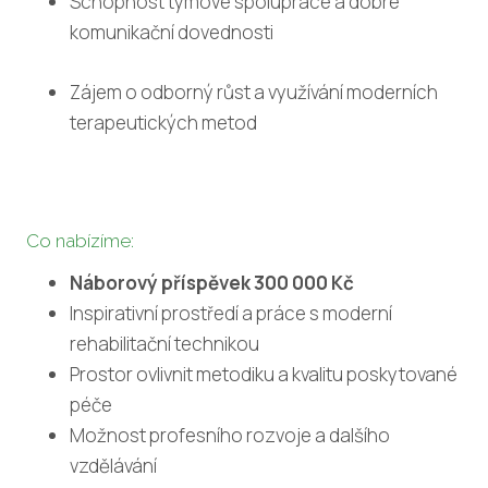
Schopnost týmové spolupráce a dobré
Sml
komunikační dovednosti
AKTU
Zájem o odborný růst a využívání moderních
Odb
terapeutických metod
Pří
klien
Rep
Co nabízíme:
KARI
Náborový příspěvek 300 000 Kč
Vol
Inspirativní prostředí a práce s moderní
Vzd
rehabilitační technikou
Prostor ovlivnit metodiku a kvalitu poskytované
Ben
péče
zamě
Možnost profesního rozvoje a dalšího
Kon
vzdělávání