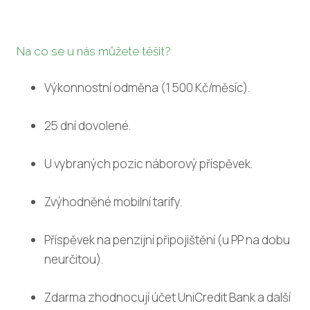
PROJ
POD
Na co se u nás můžete těšit?
FOND
Výkonnostní odměna (1 500 Kč/měsíc).
MP
MM
25 dní dovolené.
U vybraných pozic náborový příspěvek.
CS
EN
Zvýhodněné mobilní tarify.
Příspěvek na penzijní připojištění (u PP na dobu
neurčitou).
Zdarma zhodnocují účet UniCredit Bank a další