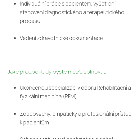
Individuální práce s pacientem, vyšetření,
Inf
stanovení diagnostického a terapeutického
procesu
Inf
Inf
Vedení zdravotnické dokumentace
dopl
Do
staž
Nej
Jaké předpoklady byste měl/a splňovat:
Cen
Ukončenou specializaci v oboru Rehabilitační a
fyzikální medicína (RFM)
PRO 
Náv
Zodpovědný, empatický a profesionální přístup
(for
k pacientům
Ind