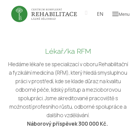
CS
EN
Menu
O NÁ
Naš
Tým
Lékař/ka RFM
TERA
Reh
Hledáme lékaře se specializací v oboru Rehabilitační
konč
a fyzikální medicína (RFM), který hledá smysluplnou
práci v prostředí, kde se klade důraz na kvalitu
Reh
chůz
odborné péče, lidský přístup a mezioborovou
spolupráci. Jsme akreditované pracoviště s
Ver
možností profesního růstu, odborné spolupráce a
stabi
dalšího vzdělávání.
Erg
Náborový příspěvek 300 000 Kč.
Ind