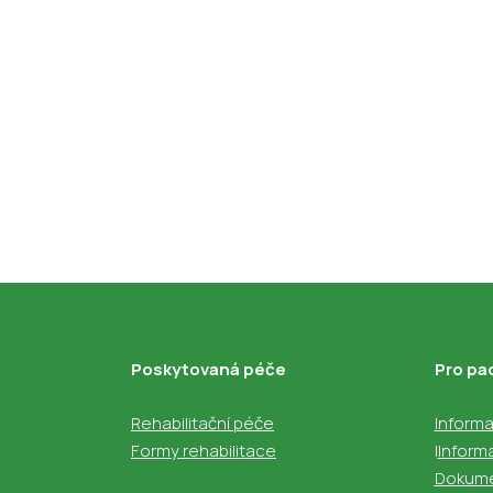
Poskytovaná péče
Pro pa
Rehabilitační péče
Informac
Formy rehabilitace
I
Inform
Dokume