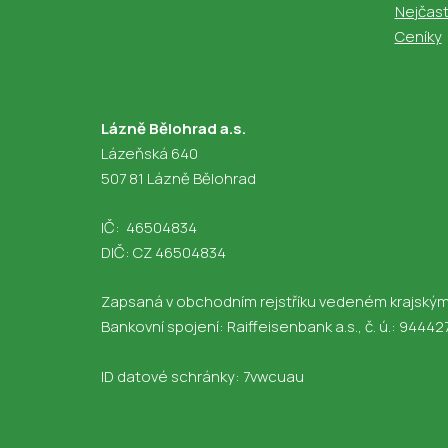
Nejčast
Ceníky
Lázně Bělohrad a.s.
Lázeňská 640
507 81 Lázně Bělohrad
IČ: 46504834
DIČ: CZ 46504834
Zapsaná v obchodním rejstříku vedeném krajským so
Bankovní spojení: Raiffeisenbank a.s., č. ú.: 944
ID datové schránky: 7vwcuau