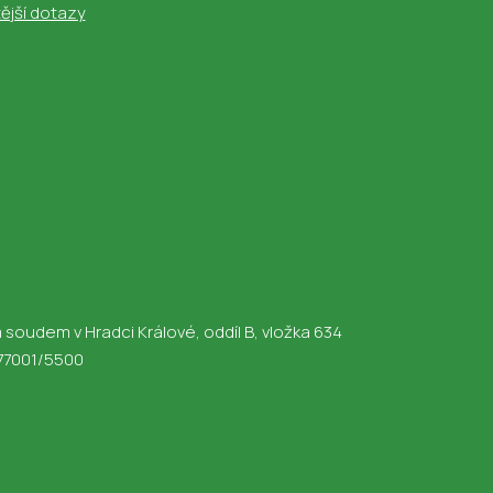
ější dotazy
udem v Hradci Králové, oddíl B, vložka 634
4277001/5500