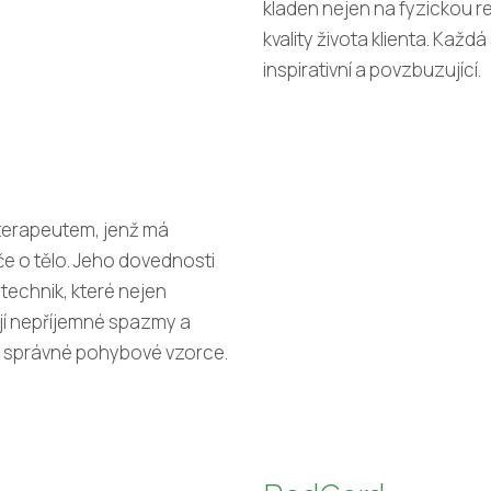
kladen nejen na fyzickou re
kvality života klienta. Každ
inspirativní a povzbuzující.
oterapeutem, jenž má
če o tělo. Jeho dovednosti
 technik, které nejen
ují nepříjemné spazmy a
i správné pohybové vzorce.