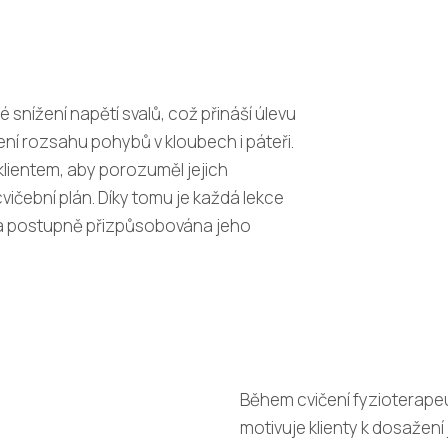
é snížení napětí svalů, což přináší úlevu
ní rozsahu pohybů v kloubech i páteři.
klientem, aby porozuměl jejich
cvičební plán. Díky tomu je každá lekce
 a postupně přizpůsobována jeho
Během cvičení fyzioterapeu
motivuje klienty k dosažení j