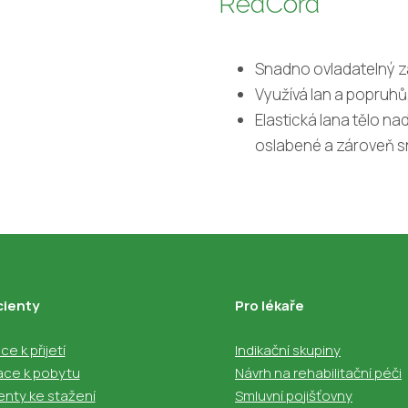
RedCord
Snadno ovladatelný z
Využívá lan a popruhů, 
Elastická lana tělo na
oslabené a zároveň sní
cienty
Pro lékaře
e k přijetí
Indikační skupiny
ace k pobytu
Návrh na rehabilitační péči
nty ke stažení
Smluvní pojišťovny