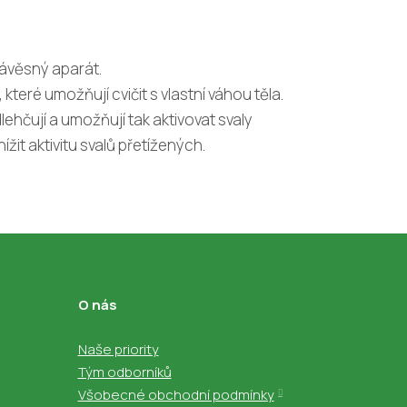
ávěsný aparát.
které umožňují cvičit s vlastní váhou těla.
dlehčují a umožňují tak aktivovat svaly
žit aktivitu svalů přetížených.
O nás
Naše priority
Tým odborníků
Všobecné obchodní podmínky