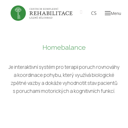
EN
CS
Menu
ABOU
Our
A t
prof
Homebalance
Th
CARE
Je interaktivní systém pro terapii poruch rovnováhy
a koordinace pohybu, který využívá biologické
PRICE
zpětné vazby a dokáže vyhodnotit stav pacientů
GALL
s poruchami motorických a kognitivních funkcí.
EN
CS