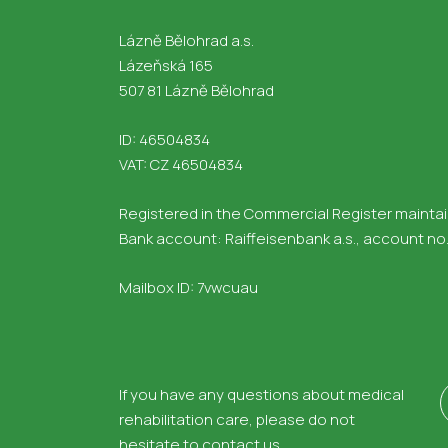
Lázně Bělohrad a.s.
Lázeňská 165
507 81 Lázně Bělohrad
ID: 46504834
VAT: CZ 46504834
Registered in the Commercial Register maintain
Bank account: Raiffeisenbank a.s., account n
Mailbox ID: 7vwcuau
If you have any questions about medical
rehabilitation care, please do not
hesitate to contact us.