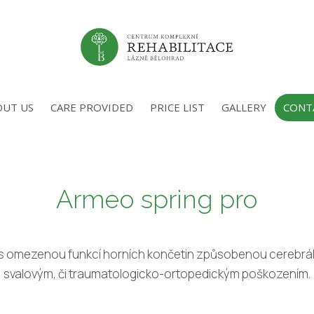
OUT US
CARE PROVIDED
PRICE LIST
GALLERY
CONT
Armeo spring pro
ntům s omezenou funkcí horních končetin způsobenou cerebrá
svalovým, či traumatologicko-ortopedickým poškozením.