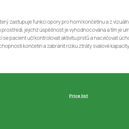
který zastupuje funkci opory pro horní končetinu a z vizuáln
ím prostředí, jejichž úspěšnost je vyhodnocována a tím je u
 se pacient učí kontrolovat aktivitu prstů a nacvičovat úch
hopnosti končetin a zabránit riziku ztráty svalové kapacity
Price list