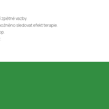
í zpětné vazby.
možněno sledovat efekt terapie.
op.
.